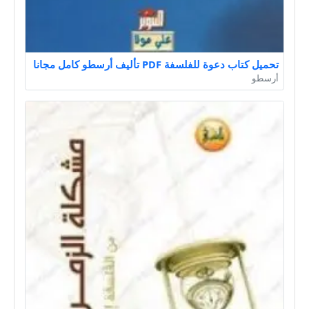
تحميل كتاب دعوة للفلسفة PDF تأليف أرسطو كامل مجانا
أرسطو