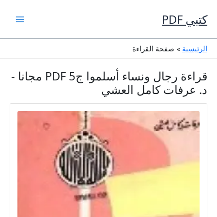
خطي
لى
كتبي PDF
لمحتوى
الرئيسية
صفحة القراءة
قراءة رجال ونساء أسلموا ج5 PDF مجانا -
د. عرفات كامل العشي