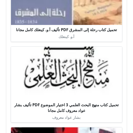
تحميل كتاب رحلة إلى المشرق PDF تأليف أ.و. كينغلك كامل مجانا
أ.و. كينغلك
تحميل كتاب منهج البحث العلمي 3 اختيار الموضوع PDF تأليف بشار
عواد معروف كامل مجانا
بشار عواد معروف