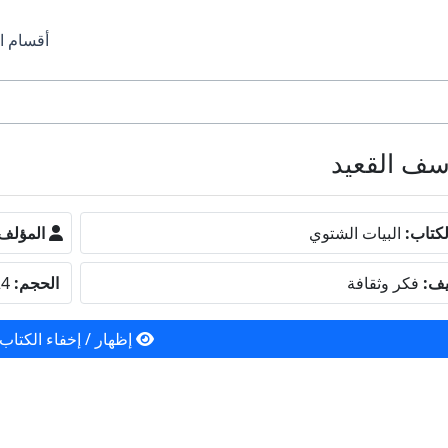
أقسام ا
كتاب:
البيات الشتوي
المؤلف
يف:
فكر وثقافة
الحجم:
6.24 ميجا بايت
إظهار / إخفاء الكتاب