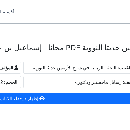
أقسام ا
 - إسماعيل بن محمد الأنصاري
كتاب:
التحفة الربانية في شرح الأربعين حديثا النووية
المؤلف
يف:
رسائل ماجستير ودكتوراه
الحجم:
1.72 ميجا بايت
إظهار / إخفاء الكتاب