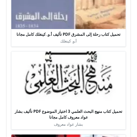
تحميل كتاب رحلة إلى المشرق PDF تأليف أ.و. كينغلك كامل مجانا
أ.و. كينغلك
تحميل كتاب منهج البحث العلمي 3 اختيار الموضوع PDF تأليف بشار
عواد معروف كامل مجانا
بشار عواد معروف