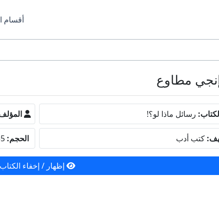
أقسام ا
كتاب:
رسائل ماذا لو؟!
المؤلف
يف:
كتب أدب
الحجم:
3.55 ميجا بايت
إظهار / إخفاء الكتاب