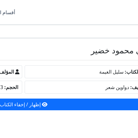
أقسام ا
كتاب:
سليل الغيمة
المؤلف
يف:
دواوين شعر
الحجم:
1.73 ميجا بايت
إظهار / إخفاء الكتاب