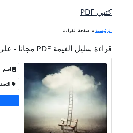
خطي
كتبي PDF
لى
لمحتوى
الرئيسية
صفحة القراءة
قراءة سليل الغيمة PDF مجانا - علي محمود خضير
اسم ال
التصن