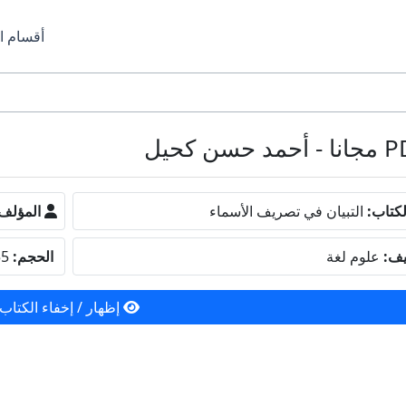
أقسام ا
كتاب:
التبيان في تصريف الأسماء
المؤلف
يف:
علوم لغة
الحجم:
5.55 ميجا بايت
إظهار / إخفاء الكتاب