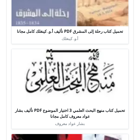
تحميل كتاب رحلة إلى المشرق PDF تأليف أ.و. كينغلك كامل مجانا
أ.و. كينغلك
تحميل كتاب منهج البحث العلمي 3 اختيار الموضوع PDF تأليف بشار
عواد معروف كامل مجانا
بشار عواد معروف