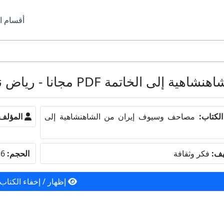
أقسام ا
مة PDF مجانا - رياض نجيب الريس
لكتاب:
مصاحف وسيوف إيران من الشاهنشاهية إلى
المؤلف
يف:
فكر وثقافة
الحجم:
9.6 ميجا بايت
إظهار / إخفاء الكتاب