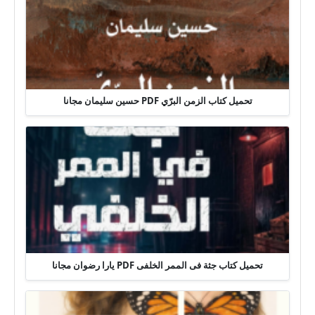
تحميل كتاب الزمن البرّي PDF حسين سليمان مجانا
تحميل كتاب جثة فى الممر الخلفى PDF يارا رضوان مجانا