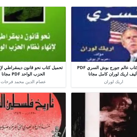
تحميل كتاب عالم جورج بوش السري PDF
تحميل كتاب نحو قانون ديمقراطي لإن
ليف اريك لوران كامل مجانا
الحزب الواحد PDF مجانا
اريك لوران
عصام الدين محمد فرحات