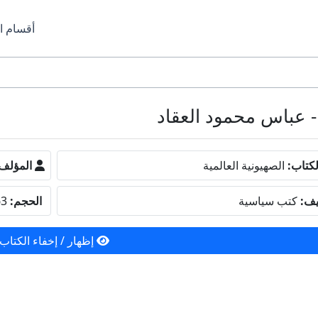
أقسام ا
كتاب:
الصهيونية العالمية
المؤلف
يف:
كتب سياسية
الحجم:
3.63 ميجا بايت
إظهار / إخفاء الكتاب