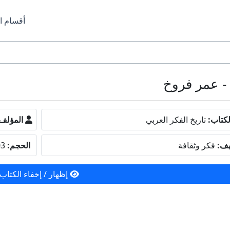
أقسام ا
كتاب:
تاريخ الفكر العربي
المؤلف
يف:
فكر وثقافة
الحجم:
12.03 ميجا بايت
إظهار / إخفاء الكتاب