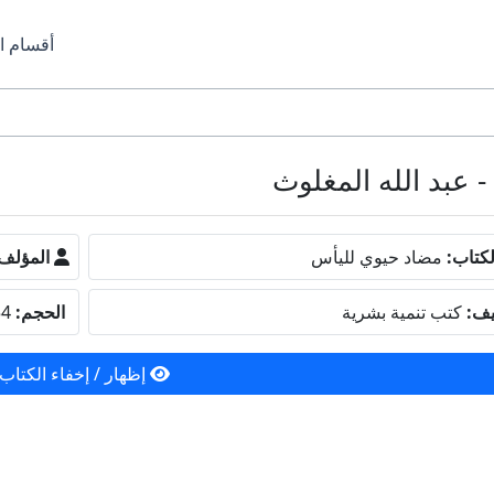
أقسام ا
كتاب:
مضاد حيوي لليأس
المؤلف
يف:
كتب تنمية بشرية
الحجم:
1.54 ميجا
إظهار / إخفاء الكتاب