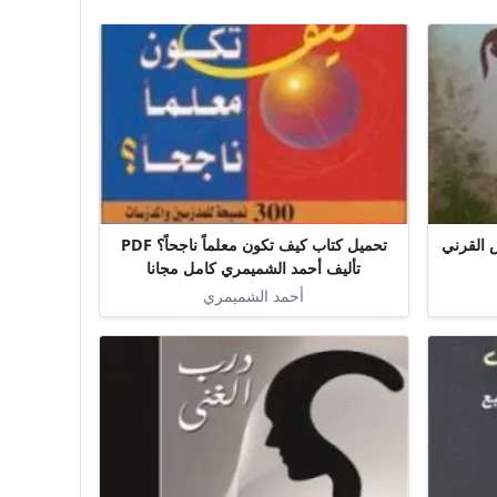
أليف عائض القرني
تحميل كتاب كيف تكون معلماً ناجحاً؟ PDF
تأليف أحمد الشميمري كامل مجانا
أحمد الشميمري