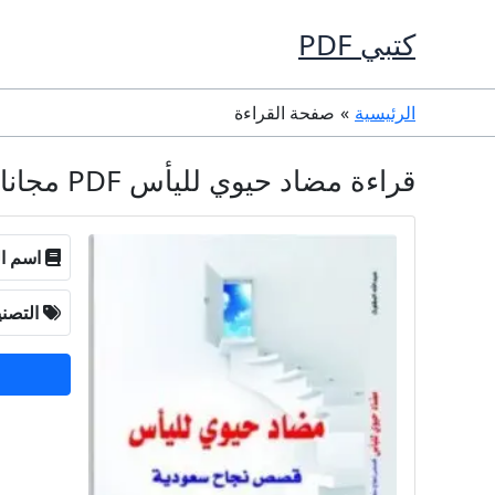
خطي
كتبي PDF
لى
لمحتوى
الرئيسية
صفحة القراءة
قراءة مضاد حيوي لليأس PDF مجانا - عبد الله المغلوث
اسم ال
التصن