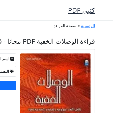
خطي
كتبي PDF
لى
لمحتوى
الرئيسية
صفحة القراءة
قراءة الوصلات الخفية PDF مجانا - فريتيوف كابرا
اسم ال
التصن