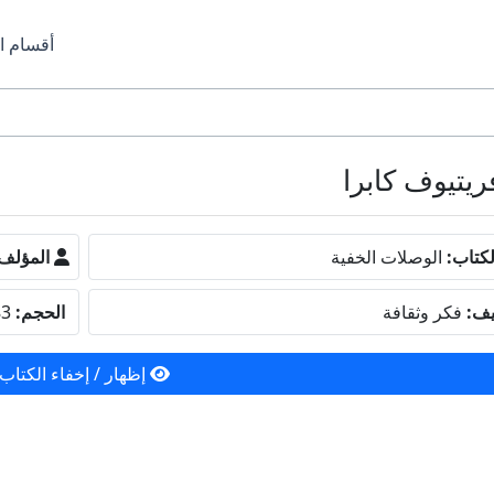
أقسام ا
كتاب:
الوصلات الخفية
المؤلف
يف:
فكر وثقافة
الحجم:
8.83 ميجا بايت
إظهار / إخفاء الكتاب