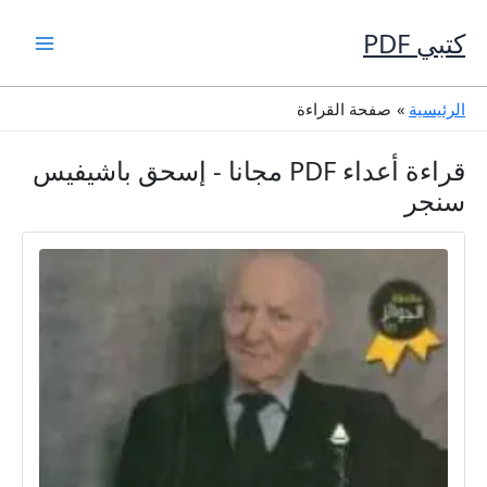
خطي
لى
كتبي PDF
لمحتوى
الرئيسية
صفحة القراءة
قراءة أعداء PDF مجانا - إسحق باشيفيس
سنجر