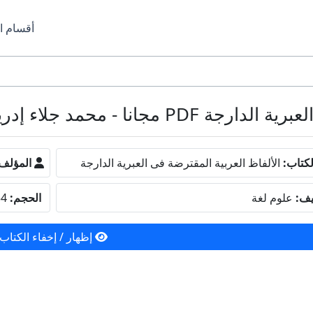
أقسام ا
مجانا - محمد جلاء إدريس
كتاب:
الألفاظ العربية المقترضة فى العبرية الدارجة
المؤلف
يف:
علوم لغة
الحجم:
1.54 ميجا بايت
إظهار / إخفاء الكتاب