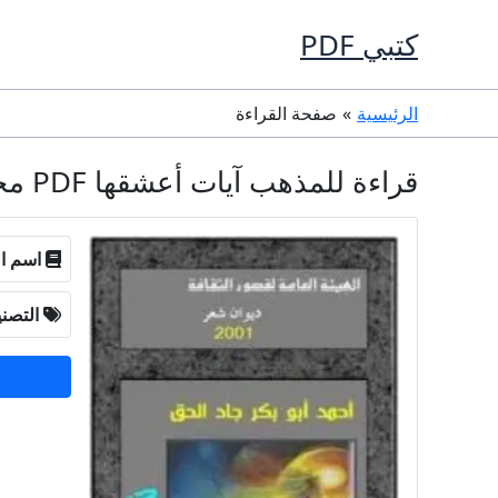
خطي
كتبي PDF
لى
لمحتوى
الرئيسية
صفحة القراءة
قراءة للمذهب آيات أعشقها PDF مجانا - أحمد أبو بكر جاد الحق
اسم ال
التصن