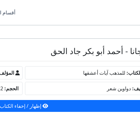
أقسام ا
كتاب:
للمذهب آيات أعشقها
المؤلف
يف:
دواوين شعر
الحجم:
291.52 كيلو بايت
إظهار / إخفاء الكتاب