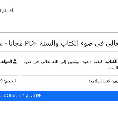
أقسام ا
السنة PDF مجانا - سعيد بن علي بن وهف القحطاني
لكتاب:
كيفية دعوة الوثنيين إلى الله تعالى في ضوء
المؤلف
السنة
يف:
كتب إسلامية
الحجم:
1.79 ميجا بايت
إظهار / إخفاء الكتاب