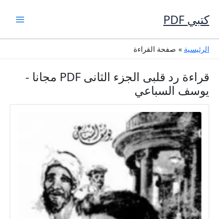
خطي
لى
كتبي PDF
لمحتوى
الرئيسية
صفحة القراءة
قراءة رد قلبى الجزء الثانى PDF مجانا -
يوسف السباعي