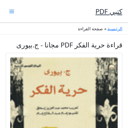
خطي
لى
كتبي PDF
لمحتوى
الرئيسية
صفحة القراءة
قراءة حرية الفكر PDF مجانا - ج.بيورى