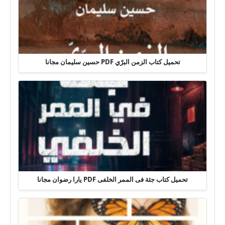
تحميل كتاب الزمن البرّي PDF حسين سليمان مجانا
تحميل كتاب جثة فى الممر الخلفى PDF يارا رضوان مجانا