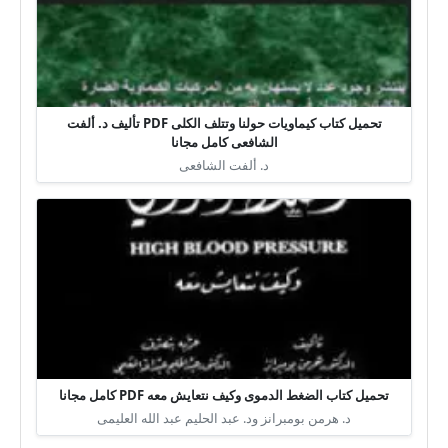
تحميل كتاب كيماويات حولنا وتتلف الكلى PDF تأليف د. ألفت
الشافعى كامل مجانا
د. ألفت الشافعى
تحميل كتاب الضغط الدموى وكيف نتعايش معه PDF كامل مجانا
د. هرمن بومبرانز ود. عبد الحليم عبد الله العليمى