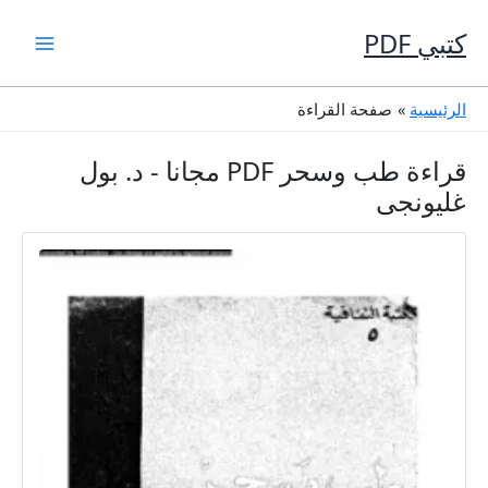
خطي
لى
كتبي PDF
لمحتوى
الرئيسية
صفحة القراءة
قراءة طب وسحر PDF مجانا - د. بول
غليونجى