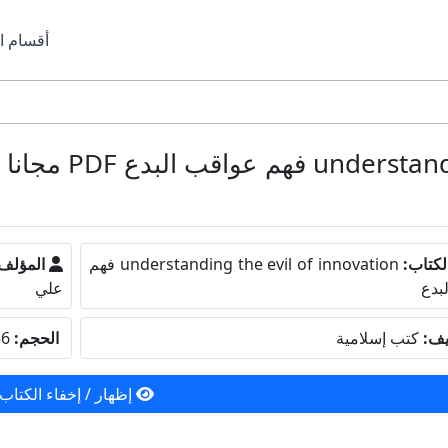
أقسام ا
لكتاب:
understanding the evil of innovation فهم
المؤلف
بدع
علي
يف:
كتب إسلامية
الحجم:
4.36 ميجا بايت
إظهار / إخفاء الكتاب