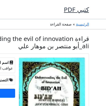
خطي
كتبي PDF
لى
لمحتوى
الرئيسية
صفحة القراءة
ali_أبو منتصر بن موهار علي
اسم ا
عواقب ال
التصن