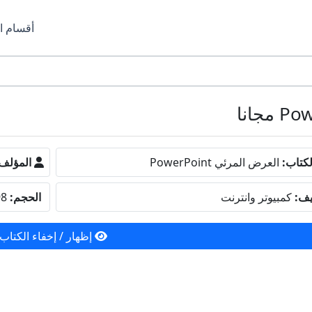
أقسام ا
كتاب:
العرض المرئي PowerPoint
المؤلف
يف:
كمبيوتر وانترنت
الحجم:
929.98 كيلو بايت
إظهار / إخفاء الكتاب