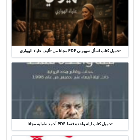
تحميل كتاب اسأل صهيونى PDF مجانا من تأليف علياء الهوارى
تحميل كتاب ليلة واحدة فقط PDF أحمد طمليه مجانا