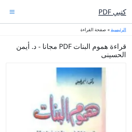
خطي
لى
كتبي PDF
لمحتوى
الرئيسية
صفحة القراءة
قراءة هموم البنات PDF مجانا - د. أيمن
الحسينى