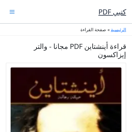
خطي
لى
كتبي PDF
لمحتوى
الرئيسية
صفحة القراءة
قراءة أينشتاين PDF مجانا - والتر
إيزاكسون