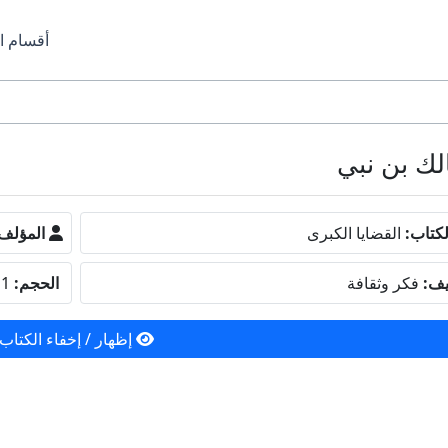
أقسام ا
كتاب:
القضايا الكبرى
المؤلف
يف:
فكر وثقافة
الحجم:
6.11 ميجا بايت
إظهار / إخفاء الكتاب