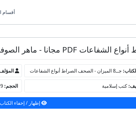
أقسام ا
كتاب:
جــ8 الميزان - الصحف الصراط أنواع الشفاعات
المؤلف
يف:
كتب إسلامية
الحجم:
3.79 ميجا بايت
إظهار / إخفاء الكتاب