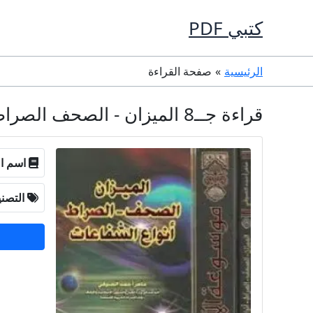
خطي
كتبي PDF
لى
لمحتوى
الرئيسية
صفحة القراءة
قراءة جــ8 الميزان - الصحف الصراط أنواع الشفاعات PDF مجانا - ماهر الصوفي
اسم ال
التصن