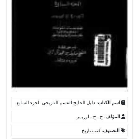
اسم الكتاب:
دليل الخليج القسم التاريخى الجزء السابع
المؤلف:
ج . ج . لوريمر
التصنيف:
كتب تاريخ