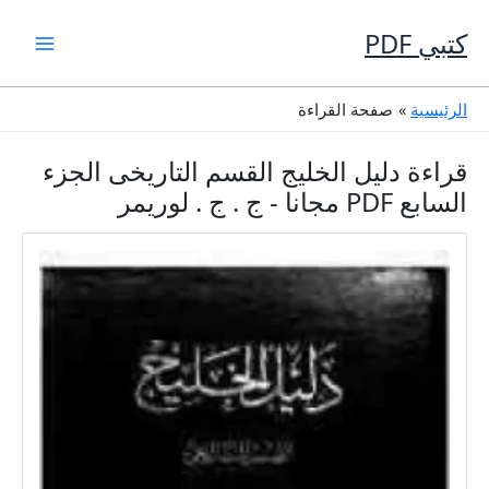
خطي
لى
كتبي PDF
لمحتوى
الرئيسية
صفحة القراءة
قراءة دليل الخليج القسم التاريخى الجزء
السابع PDF مجانا - ج . ج . لوريمر