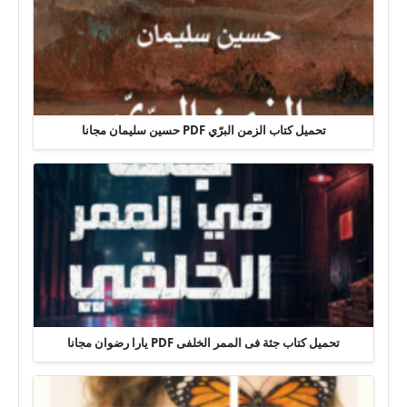
تحميل كتاب الزمن البرّي PDF حسين سليمان مجانا
تحميل كتاب جثة فى الممر الخلفى PDF يارا رضوان مجانا