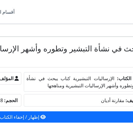
أقسام ا
لكتاب:
الإرساليات التبشيرية كتاب يبحث في نشأة
المؤلف
وتطوره وأشهر الإرساليات التبشيرية ومناهجها
يف:
مقارنة أديان
الحجم:
7.28 ميجا بايت
إظهار / إخفاء الكتاب