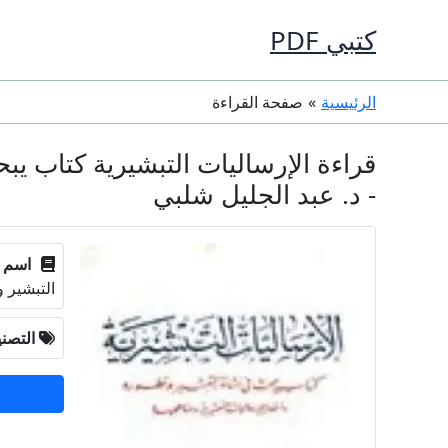
خطي
كتبي PDF
لى
لمحتوى
الرئيسية
صفحة القراءة
- د. عبد الجليل شلبي
اسم ا
التبشير 
التصن