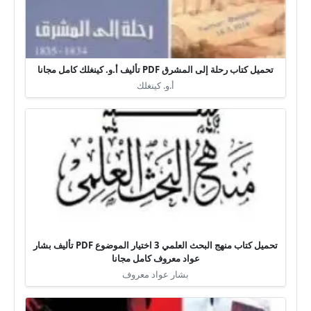
تحميل كتاب رحلة إلى المشرق PDF تأليف أ.و. كينغلك كامل مجانا
أ.و. كينغلك
تحميل كتاب منهج البحث العلمي 3 اختيار الموضوع PDF تأليف بشار
عواد معروف كامل مجانا
بشار عواد معروف