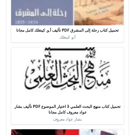
تحميل كتاب رحلة إلى المشرق PDF تأليف أ.و. كينغلك كامل مجانا
أ.و. كينغلك
تحميل كتاب منهج البحث العلمي 3 اختيار الموضوع PDF تأليف بشار
عواد معروف كامل مجانا
بشار عواد معروف