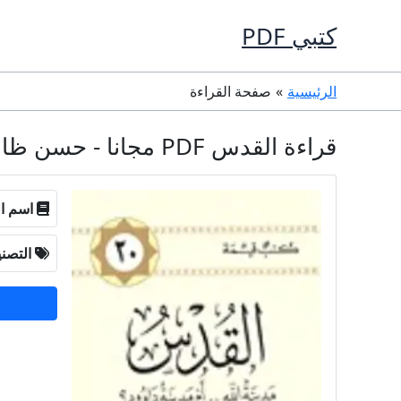
خطي
كتبي PDF
لى
لمحتوى
الرئيسية
صفحة القراءة
قراءة القدس PDF مجانا - حسن ظاظا
اسم ال
التصن