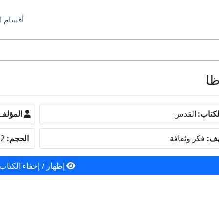
أقسام ا
كتاب:
القدس
المؤلف
يف:
فكر وثقافة
الحجم:
1.2 ميجا بايت
إظهار / إخفاء الكتاب