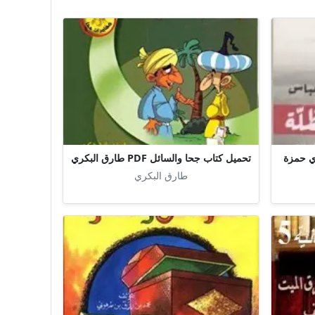
 حامل المظلة PDF لؤي حمزة
تحميل كتاب جحا والسائل PDF طارق البكري
طارق البكري