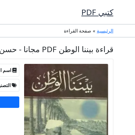
خطي
كتبي PDF
لى
لمحتوى
الرئيسية
صفحة القراءة
قراءة بيننا الوطن PDF مجانا - حسن نور
اسم ال
التصن