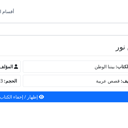
أقسام ا
كتاب:
بيننا الوطن
المؤلف
يف:
قصص عربية
الحجم:
1.03 ميجا بايت
إظهار / إخفاء الكتاب