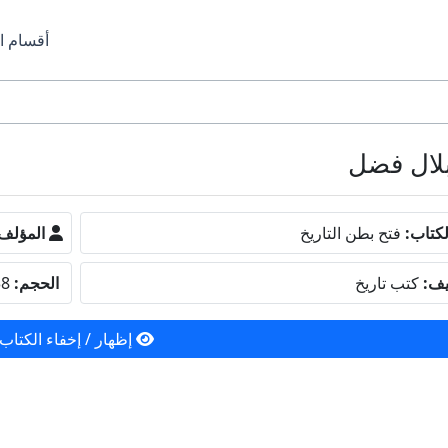
أقسام ا
كتاب:
فتح بطن التاريخ
المؤلف
يف:
كتب تاريخ
الحجم:
13.38 ميجا بايت
إظهار / إخفاء الكتاب