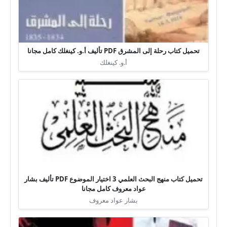
تحميل كتاب رحلة إلى المشرق PDF تأليف أ.و. كينغلك كامل مجانا
أ.و. كينغلك
تحميل كتاب منهج البحث العلمي 3 اختيار الموضوع PDF تأليف بشار
عواد معروف كامل مجانا
بشار عواد معروف