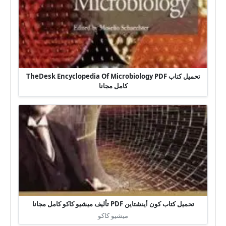
تحميل كتاب TheDesk Encyclopedia Of Microbiology PDF
كامل مجانا
تحميل كتاب كون أينشتاين PDF تأليف ميشيو كاكو كامل مجانا
ميشيو كاكو