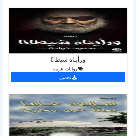
ورأيناه شيطانًا
روايات عربية
تحميل