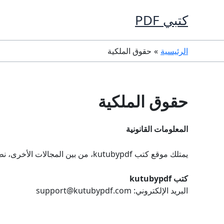
خطي
كتبي PDF
لى
لمحتوى
الرئيسية
حقوق الملكية
حقوق الملكية
المعلومات القانونية
يمتلك موقع كتب kutubypdf، من بين المجالات الأخرى، نطاقات البلدان المقابلة في العديد من البلدان في جميع أنحاء أوروبا وآسيا وأجزاء أخرى من العالم.
كتب kutubypdf
البريد الإلكتروني:
support@kutubypdf.com