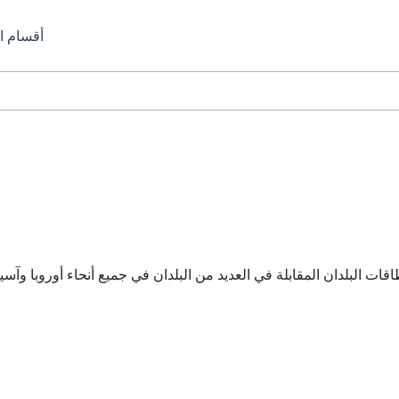
أقسام ا