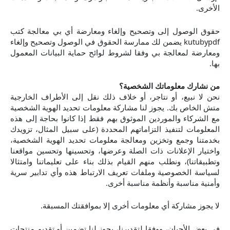
الأخرى.
حقوق الوصول إلى وتصحيح وإلغاء ومعارضة أي بي معالجة كتب
kutubypdf يضمن لك ممارسة الحقوق في الوصول وتصحيح وإلغاء
ومعارضة لمعالجة بي وفقا لشروط لوائح حماية البيانات المعمول
بها.
من نشارك معلوماتك الشخصية؟
نحن لا نبيع، أو نتاجر، أو خلاف ذلك نقل إلى الأطراف الخارجية
متش الخاص بك. يجوز لنا مشاركة معلومات تحديد الهوية الشخصية
مع الشركاء والموردين الموثوق بهم فقط إذا كانوا بحاجة إلى هذه
المعلومات لتنفيذ التزاماتهم المحددة (على سبيل المثال، تزويدك
بخدمتنا وجمع وتخزين ومعالجة معلومات تحديد الهوية الشخصية،
واختيار الإعلانات ذات الصلة وعرضها، وتحسينها وتحسين مواقعنا
وتطبيقاتنا)، ونطلب منهم القيام بذلك بناء على تعليماتنا وامتثالا
لسياسة الخصوصية وملفات تعريف الارتباط هذه وأي تدابير سرية
وأمنية مناسبة وأنظمة مناسبة أخرى.
لا يجوز مشاركة أي معلومات أخرى إلا بموافقتك المسبقة.
في بعض الأحيان، ووفقا لتقديرنا، يجوز لنا تضمين أو تقديم منتجات