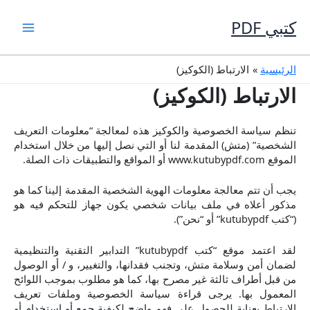
خطي
لى
كتبي PDF
لمحتوى
الرئيسية
الارتباط (الكوكيز)
الارتباط (الكوكيز)
تنظم سياسة الخصوصية والكوكيز هذه لمعالجة “معلومات التعريف
الشخصية” (متش) المقدمة لنا أو التي نصل إليها من خلال استخدام
الموقع www.kutubypdf.com أو المواقع والتطبيقات ذات الصلة.
يجب أن تتم معالجة معلومات الهوية الشخصية المقدمة إلينا كما هو
مذكور أعلاه في ملف بيانات شخصي يكون جهاز للتحكم فيه هو
(“كتب kutubypdf” أو “نحن”).
لقد اعتمد موقع “كتب kutubypdf” التدابير التقنية والتنظيمية
لضمان أمن وسلامة متش، وتجنب فقدانها، والتغيير، و / أو الوصول
من قبل أطراف ثالثة غير مصرح بها، كما هو مطلوب بموجب اللوائح
المعمول بها. يرجى قراءة سياسة الخصوصية وملفات تعريف
الارتباط بعناية للحصول على فهم واضح لكيفية جمع أو استخدام أو