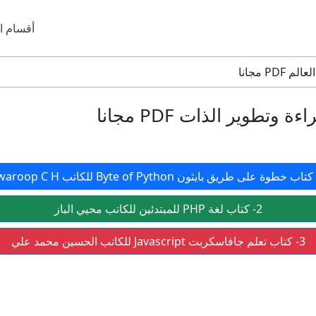
أقسام ا
P مجانا
وير الذات PDF مجانا
2- كتاب لغة PHP للمبتدئين للكاتب محيي الباز
3- كتاب تعلم جافاسكربت Javascript للكاتب الحسین محمد علي