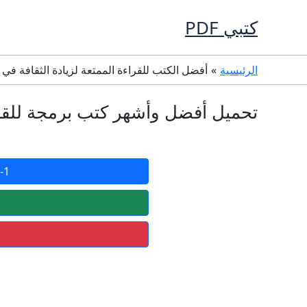
خطي
كتبي PDF
لى
لمحتوى
الرئيسية
أفضل الكتب للقراءة الممتعة لزيادة الثقافة في العالم DF
تحميل أفضل وأشهر كتب برمجة للقراءة وتط
1- كتاب خطوة على طريق بايثون Byte of Python للكاتب Swaroop C H