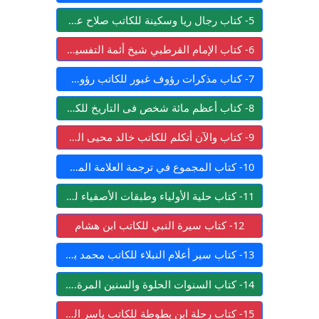
5- كتاب رجال ريا وسكينة للكاتب صلاح عيسى
6- كتاب الإمام القرطبي شيخ أئمة التفسير للكاتب مشهور بن حسن آل سلمان أبو عبيدة
7- كتاب مذكرات رؤوف غبور للكاتب رؤوف غبور
8- كتاب أعظم مائة شخص فى التاريخ للكاتب مايكل هارت
9- كتاب والآن أتكلم للكاتب خالد محيى الدين
10- كتاب المجموع في ترجمة العلامة المحدث الشيخ حماد بن محمد الأنصاري رحمه الله وسيرته وأقواله ورحلاته للكاتب عبد الأول بن حماد الأنصاري
11- كتاب حلية الأولياء وطبقات الأصفياء للكاتب أحمد بن عبد الله الأصفهاني أبو نعيم
12- كتاب سيرة النبي للكاتب ابن هشام
13- كتاب سير أعلام النبلاء للكاتب محمد بن أحمد بن عثمان بن قايماز الذهبي شمس الدين أبو عبد الله
14- كتاب السنوات الحلوة والسنين المرة.. مذكرات برزان التكريتي للكاتب برزان التكريتي
15- كتاب رحلة ابن بطوطة للكاتب ياسر الهادي حامد