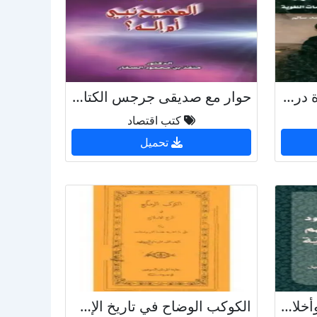
المصدر اليهوى فى التوراة دراسة فى المضامين التاريخية والدينية والسمات اللغوية
حوار مع صديقى جرجس الكتاب الثانى المسيح نبى أم إله ؟
كتب اقتصاد
تحميل
جوانب من صفات اليهود وأخلاقهم ومواقفهم من الدَّعوة
الكوكب الوضاح في تاريخ الإصلاح