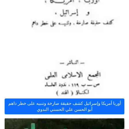
أوربا أمريكا وإسرائيل كشف حقيقة صارخة وتنبيه على خطر داهم
أبو الحسن علي الحسني الندوي