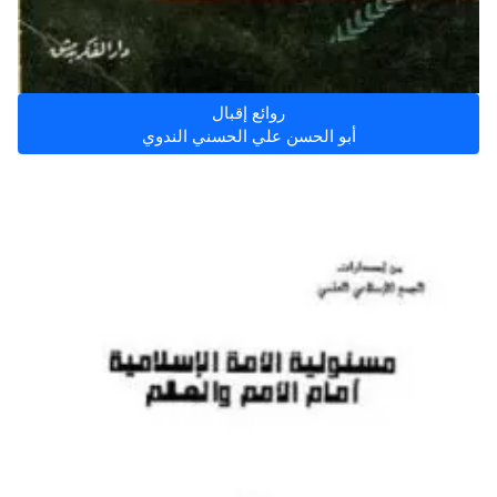
روائع إقبال
أبو الحسن علي الحسني الندوي