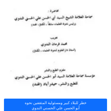
خطر للبلاد كبير ومسئولية المثقفين نحوه
أبو الحسن علي الحسني الندوي