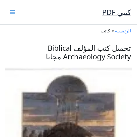
خطي
لى
كتبي PDF
لمحتوى
الرئيسية
كاتب
تحميل كتب المؤلف Biblical
Archaeology Society مجانا