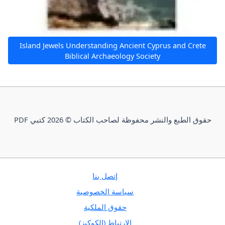
Island Jewels Understanding Ancient Cyprus and Crete
Biblical Archaeology Society
حقوق الطبع والنشر محفوظة لصاحب الكتاب © 2026 كتبي PDF
إتصل بنا
سياسة الخصوصية
حقوق الملكية
الارتباط (الكوكيز)