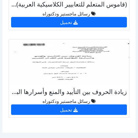
(قاموس المتعلم للتعابيير الكلاسيكية العربية) عربي - إنكليزي – ماكلوكلين
رسائل ماجستير ودكتوراه
تحميل
زيادة الحروف بين التأييد والمنع وأسرارها البلاغية في القرآن الكريم - الجزء الأول
رسائل ماجستير ودكتوراه
تحميل