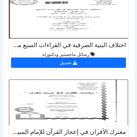
اختلاف البنية الصرفية في القراءات السبع من طريق الشاطبية توجيهه وأثره على المعنى
رسائل ماجستير ودكتوراه
تحميل
معترك الأقران في إعجاز القرآن للإمام السيوطي منهجه ومنزلته بين كتب الإعجاز دراسة مقارنة - الجزء الثانى