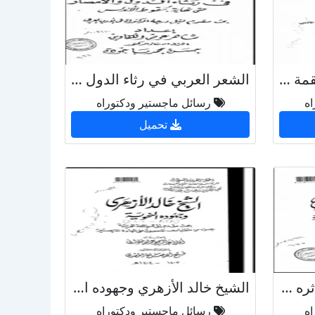
البناء البلاغي في شعر علقمة بن عبدة الفحل
الشعر العربي في رثاء الدول والأمصار حتى نهاية سقوط الأندلس
اه
رسائل ماجستير ودكتوراه
تحميل
أبومحمد اليزيدي حياته وأثره في علوم العربية
الشيخ خالد الأزهري وجهوده النحوية
اه
رسائل ماجستير ودكتوراه