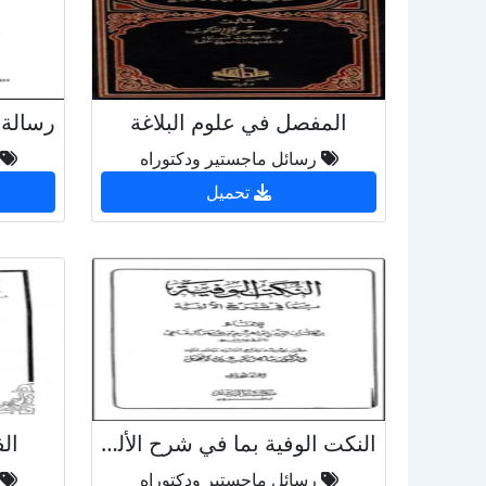
المفصل في علوم البلاغة
رسائل ماجستير ودكتوراه
تحميل
النكت الوفية بما في شرح الألفية للبقاعي - ج (1)
الف
رسائل ماجستير ودكتوراه