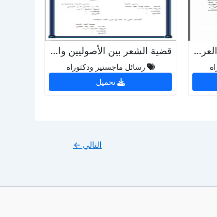
ظواهر التمرد في الشعر العربي المعاصر
قضية الشعر بين الأصوليين والنقاد القدامى حتى القرن الخامس الهجري - رسالة لغة عربية - جامعة بابل
اه
رسائل ماجستير ودكتوراه
تحميل
التالي
←