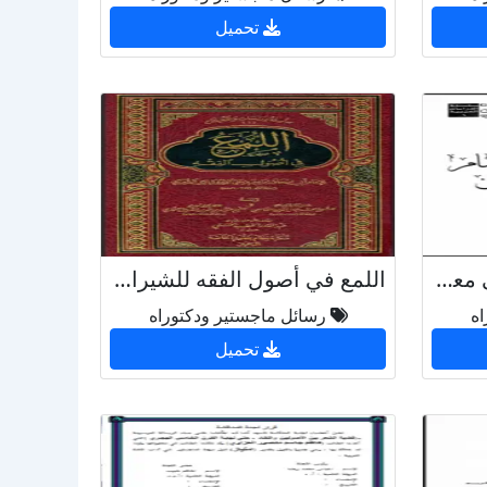
تحميل
اعتراضات ابن هشام على معربي القرآن
اللمع في أصول الفقه للشيرازى
اه
رسائل ماجستير ودكتوراه
تحميل