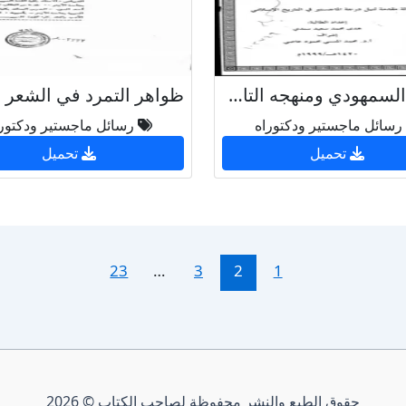
موارد السمهودي ومنهجه التاريخي في كتابه وفاء الوفا بأخبار المصطفى
رسائل ماجستير ودكتوراه
رسائل ماجستير ودكتور
تحميل
تحميل
23
…
3
2
1
حقوق الطبع والنشر محفوظة لصاحب الكتاب © 2026